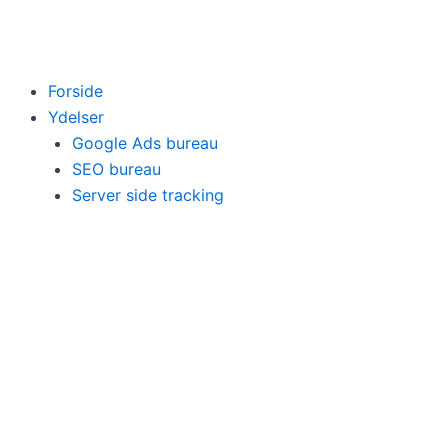
Gå
til
indholdet
Forside
Ydelser
Google Ads bureau
SEO bureau
Server side tracking