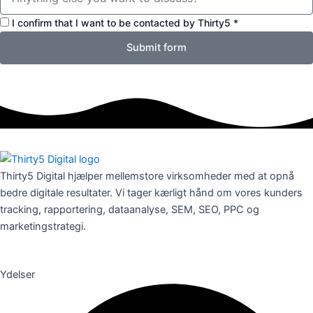
m
f
h
I confirm that I want to be contacted by Thirty5 *
o
e
n
Submit form
d
n
e
u
n
m
s
m
n
e
a
r
v
n
Thirty5 Digital hjælper mellemstore virksomheder med at opnå
bedre digitale resultater. Vi tager kærligt hånd om vores kunders
tracking, rapportering, dataanalyse, SEM, SEO, PPC og
marketingstrategi.
Ydelser