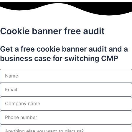
Cookie banner free audit
Get a free cookie banner audit and a
business case for switching CMP
N
a
v
E
n
m
a
V
i
i
l
r
T
k
e
s
l
o
e